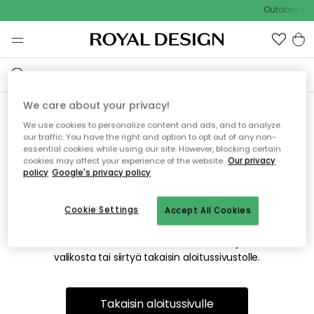
Outdoor Sal
We care about your privacy!
We use cookies to personalize content and ads, and to analyze
Emme valitettavasti löydä
our traffic. You have the right and option to opt out of any non-
essential cookies while using our site. However, blocking certain
etsimääsi sivua
cookies may affect your experience of the website.
Our privacy
policy
Google's privacy policy
Cookie Settings
Accept All Cookies
Tämä voi johtua siitä, että sivua ei enää ole tai siitä, että se
on siirretty muualle. Pahoittelemme tästä mahdollisesti
aiheutunutta häiriötä. Voit kokeilla uudelleen yllä olevasta
valikosta tai siirtyä takaisin aloitussivustolle.
Takaisin aloitussivulle