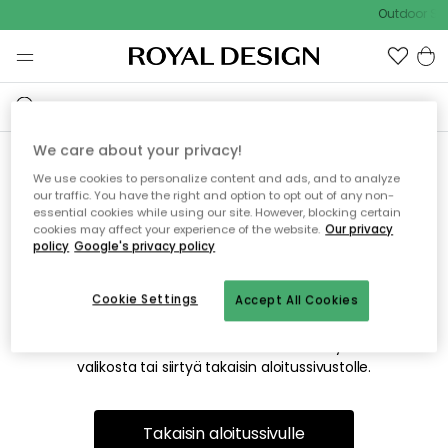
Outdoor Sal
We care about your privacy!
We use cookies to personalize content and ads, and to analyze
Emme valitettavasti löydä
our traffic. You have the right and option to opt out of any non-
essential cookies while using our site. However, blocking certain
etsimääsi sivua
cookies may affect your experience of the website.
Our privacy
policy
Google's privacy policy
Cookie Settings
Accept All Cookies
Tämä voi johtua siitä, että sivua ei enää ole tai siitä, että se
on siirretty muualle. Pahoittelemme tästä mahdollisesti
aiheutunutta häiriötä. Voit kokeilla uudelleen yllä olevasta
valikosta tai siirtyä takaisin aloitussivustolle.
Takaisin aloitussivulle