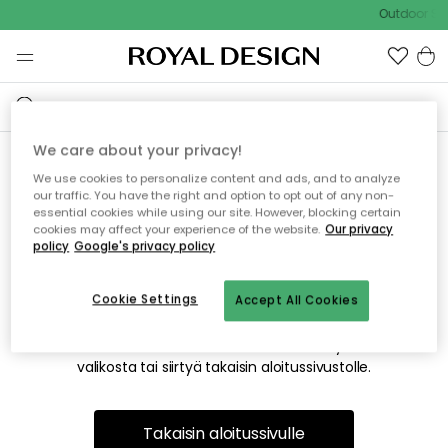
Outdoor Sal
We care about your privacy!
We use cookies to personalize content and ads, and to analyze
Emme valitettavasti löydä
our traffic. You have the right and option to opt out of any non-
essential cookies while using our site. However, blocking certain
etsimääsi sivua
cookies may affect your experience of the website.
Our privacy
policy
Google's privacy policy
Cookie Settings
Accept All Cookies
Tämä voi johtua siitä, että sivua ei enää ole tai siitä, että se
on siirretty muualle. Pahoittelemme tästä mahdollisesti
aiheutunutta häiriötä. Voit kokeilla uudelleen yllä olevasta
valikosta tai siirtyä takaisin aloitussivustolle.
Takaisin aloitussivulle