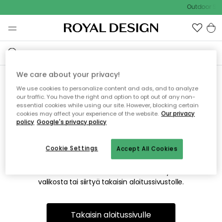
Outdoor Sal
We care about your privacy!
We use cookies to personalize content and ads, and to analyze
Emme valitettavasti löydä
our traffic. You have the right and option to opt out of any non-
essential cookies while using our site. However, blocking certain
etsimääsi sivua
cookies may affect your experience of the website.
Our privacy
policy
Google's privacy policy
Cookie Settings
Accept All Cookies
Tämä voi johtua siitä, että sivua ei enää ole tai siitä, että se
on siirretty muualle. Pahoittelemme tästä mahdollisesti
aiheutunutta häiriötä. Voit kokeilla uudelleen yllä olevasta
valikosta tai siirtyä takaisin aloitussivustolle.
Takaisin aloitussivulle