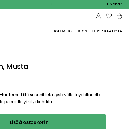
Outdoor Sale - 15% EXTRA alennus koodilla
Finland
TUOTEMERKIT
HUONEET
INSPIRAATIOTA
in, Musta
tuotemerkiltä suunnittelun ystävälle täydellinenlla
a punaisilla yksityiskohdilla.
Lisää ostoskoriin
right and