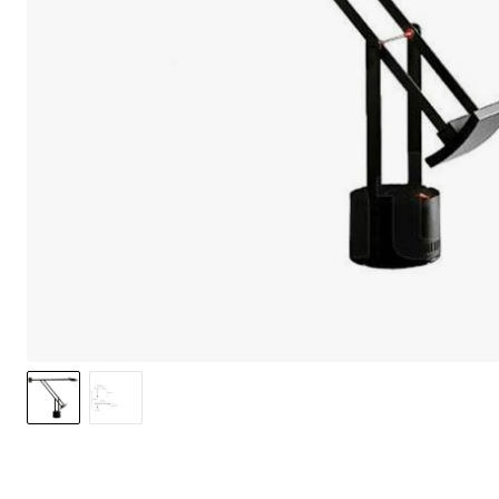
option to o
may affect 