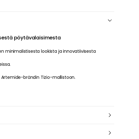
rkkisestä pöytävalaisimesta
en minimalistisesta lookista ja innovatiivisesta
 eri malleissa.
 Artemide-brändin Tizio-mallistoon.