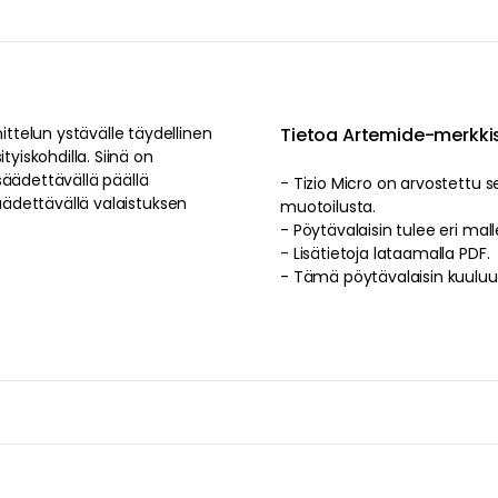
telun ystävälle täydellinen
Tietoa Artemide-me
tyiskohdilla. Siinä on
säädettävällä päällä
- Tizio Micro on arvostettu s
säädettävällä valaistuksen
muotoilusta.
- Pöytävalaisin tulee
- Lisätietoja lataamalla PDF.
- Tämä pöytävalaisin kuuluu