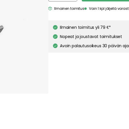
pt out of any non-essential cookies while using our site. However, blocking cer
Ilmainen toimitus
Vain 1 kpl jäljellä vara
your experience of the website.
Our privacy policy
Google's privacy policy
Cookie Settings
Accept All Cookies
Ilmainen toimitus yli 79 €*
Nopeat ja joustavat toimitukset
Avoin palautusoikeus 30 päivän aj