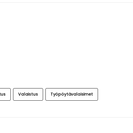
tus
Valaistus
Työpöytävalaisimet