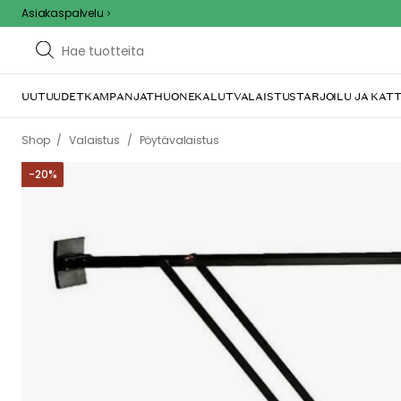
Asiakaspalvelu
UUTUUDET
KAMPANJAT
HUONEKALUT
VALAISTUS
TARJOILU JA KAT
/
/
Shop
Valaistus
Pöytävalaistus
-
20
%
We care 
We use cook