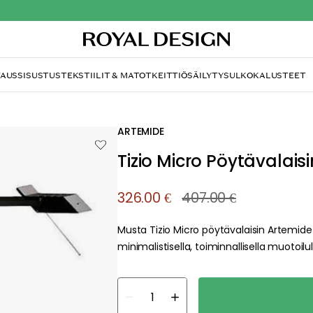
TAUS
SISUSTUS
TEKSTIILIT & MATOT
KEITTIÖ
SÄILYTYS
ULKOKALUSTEET
ARTEMIDE
Tizio Micro Pöytävalais
326.00 €
407.00 €
Musta Tizio Micro pöytävalaisin Artemide-
minimalistisella, toiminnallisella muotoilull
about your privacy!
ies to personalize content and ads, and to analyze our traffic. You have the 