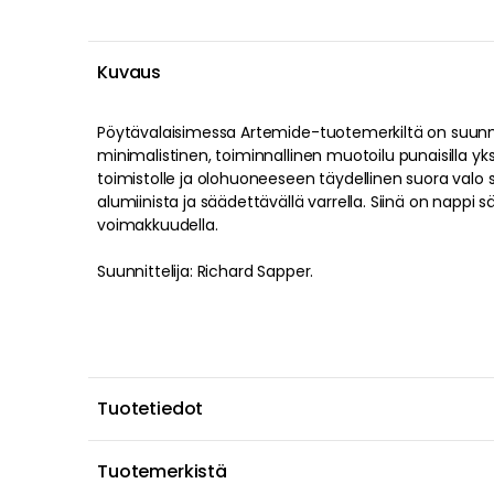
Kuvaus
Pöytävalaisimessa Artemide-tuotemerkiltä on suunnit
minimalistinen, toiminnallinen muotoilu punaisilla yksi
toimistolle ja olohuoneeseen täydellinen suora valo 
alumiinista ja säädettävällä varrella. Siinä on nappi 
voimakkuudella.
Suunnittelija: Richard Sapper.
Tuotetiedot
Tuotemerkistä