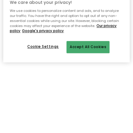
We care about your privacy!
Ilmainen toimitus yli 79 €*
We use cookies to personalize content and ads, and to analyze
Nopeat ja joustavat toimitukset
our traffic. You have the right and option to opt out of any non-
essential cookies while using our site. However, blocking certain
Avoin palautusoikeus 30 päivän ajan
cookies may affect your experience of the website.
Our privacy
policy
Google's privacy policy
Cookie Settings
Accept All Cookies
Kuvaus
Iittalan Teema sarjassa yhdistyy ajaton muotoilu,
korkealaatuiset materiaalit ja klassisuus. 1952-vuonna
suunniteltu sarja on Kaj Franckin käsialaa, ja on kasvattanut
tasaisesti suosiotaan ympäri maailmaa. Sarjan astiat sopivat
loistavasti jokapäiväiseen käyttöön, ja ne kestävät
erinomaisesti käyttöä ja aikaa. Kaikki sarjan astiat voidaan
puhdistaa astianpesukoneessa, lämmittää uunissa ja -ja