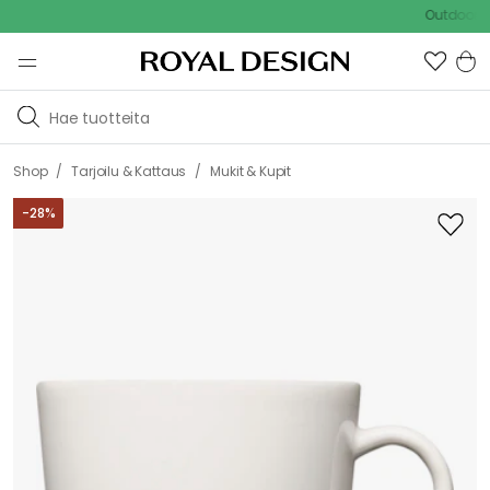
Outdoor Sale - 
/
/
Shop
Tarjoilu & Kattaus
Mukit & Kupit
-
28
%