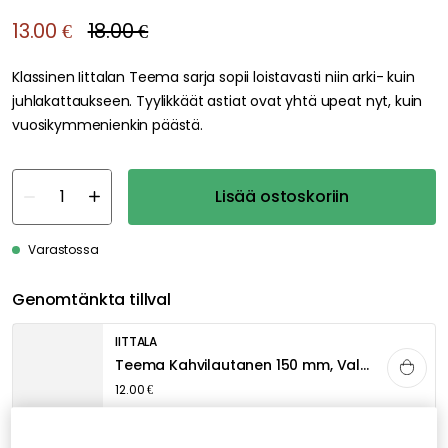
13.00 €
18.00 €
Klassinen Iittalan Teema sarja sopii loistavasti niin arki- kuin
juhlakattaukseen. Tyylikkäät astiat ovat yhtä upeat nyt, kuin
vuosikymmenienkin päästä.
Lisää ostoskoriin
Varastossa
Genomtänkta tillval
IITTALA
Teema Kahvilautanen 150 mm, Valkoinen
12.00 €