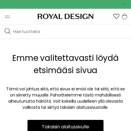
Outdo
Emme valitettavasti löydä
etsimääsi sivua
Tämä voi johtua siitä, että sivua ei enää ole tai siitä, että se
on siirretty muualle. Pahoittelemme tästä mahdollisesti
aiheutunutta häiriötä. Voit kokeilla uudelleen yllä olevasta
valikosta tai siirtyä takaisin aloitussivustolle.
Takaisin aloitussivulle