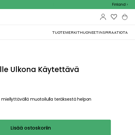
Outdoor Sale - 15% EXTRA alennus koodilla
Finland
TUOTEMERKIT
HUONEET
INSPIRAATIOTA
lle Ulkona Käytettävä
 miellyttävällä muotoilulla teräksestä helpon
Lisää ostoskoriin
right and