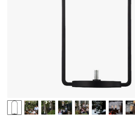
option to o
may affect 