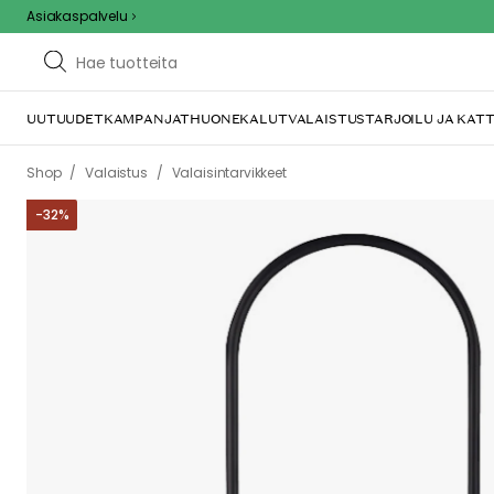
Asiakaspalvelu
UUTUUDET
KAMPANJAT
HUONEKALUT
VALAISTUS
TARJOILU JA KAT
/
/
Shop
Valaistus
Valaisintarvikkeet
-
32
%
We care 
We use cook