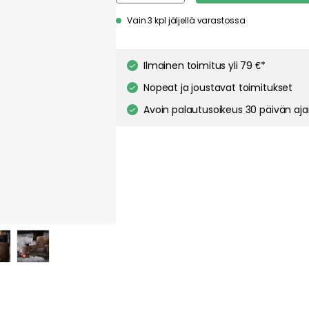
pt out of any non-essential cookies while using our site. However, blocking cer
your experience of the website.
Our privacy policy
Google's privacy policy
Vain 3 kpl jäljellä varastossa
Cookie Settings
Accept All Cookies
Ilmainen toimitus yli 79 €*
Nopeat ja joustavat toimitukset
Avoin palautusoikeus 30 päivän aj