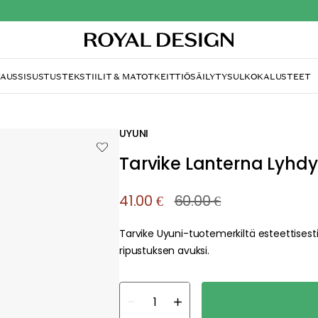
TAUS
SISUSTUS
TEKSTIILIT & MATOT
KEITTIÖ
SÄILYTYS
ULKOKALUSTEET
UYUNI
Tarvike Lanterna Lyhdy
41.00 €
60.00 €
Tarvike Uyuni-tuotemerkiltä esteettisesti
ripustuksen avuksi.
about your privacy!
ies to personalize content and ads, and to analyze our traffic. You have the 