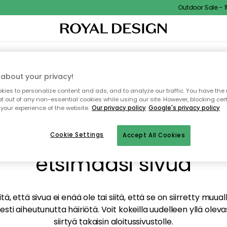
Outdoor Sale - 15
TAUS
SISUSTUS
TEKSTIILIT & MATOT
KEITTIÖ
SÄILYTYS
ULKOKALUSTEET
about your privacy!
ies to personalize content and ads, and to analyze our traffic. You have the 
pt out of any non-essential cookies while using our site. However, blocking cer
your experience of the website.
Our privacy policy
Google's privacy policy
mme valitettavasti löy
Cookie Settings
Accept All Cookies
etsimääsi sivua
tä, että sivua ei enää ole tai siitä, että se on siirretty mu
sti aiheutunutta häiriötä. Voit kokeilla uudelleen yllä oleva
siirtyä takaisin aloitussivustolle.