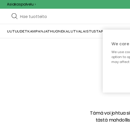
Asiakaspalvelu
UUTUUDET
KAMPANJAT
HUONEKALUT
VALAISTUS
TARJOILU JA KAT
We care 
We use cook
option to o
may affect 
E
Tämä voi johtua sii
tästä mahdollise