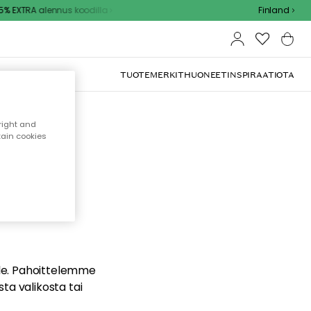
% EXTRA alennus koodilla
Finland
TUOTEMERKIT
HUONEET
INSPIRAATIOTA
right and
tain cookies
dä
ualle. Pahoittelemme
sta valikosta tai