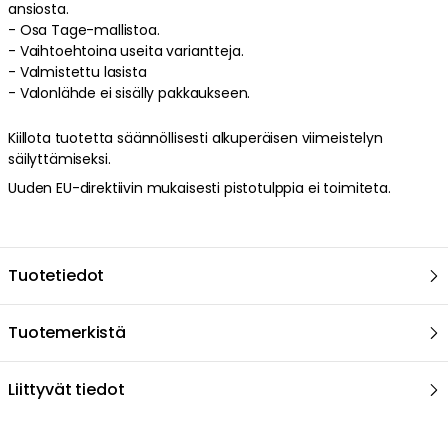
mielenkiintoisen keskusteluaiheen.
Tietoa Co Bankeryd -merkkisestä kattokruunusta
- Tage 50 on arvostettu sen uniikin, modernin muotoilun
ansiosta
- Tage 50 on arvostettu myös sen koristeellisen ilmaisun
ansiosta.
- Osa Tage-mallistoa.
- Vaihtoehtoina useita variantteja.
- Valmistettu lasista
- Valonlähde ei sisälly pakkaukseen.
Kiillota tuotetta säännöllisesti alkuperäisen viimeistelyn
säilyttämiseksi.
Uuden EU-direktiivin mukaisesti pistotulppia ei toimiteta.
Tuotetiedot