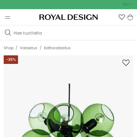
Outdoor Sale 
/
/
Shop
Valaistus
Kattovalaistus
-
35
%