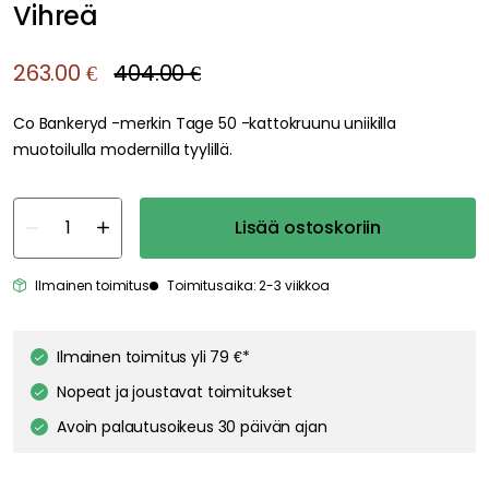
Vihreä
263.00 €
404.00 €
Co Bankeryd -merkin Tage 50 -kattokruunu uniikilla
muotoilulla modernilla tyylillä.
Lisää ostoskoriin
Ilmainen toimitus
Toimitusaika: 2-3 viikkoa
Genomtänkta tillval
TALA
Porcelain I E14 3W LED 2700K 180lm, Matta posliini
17.00 €