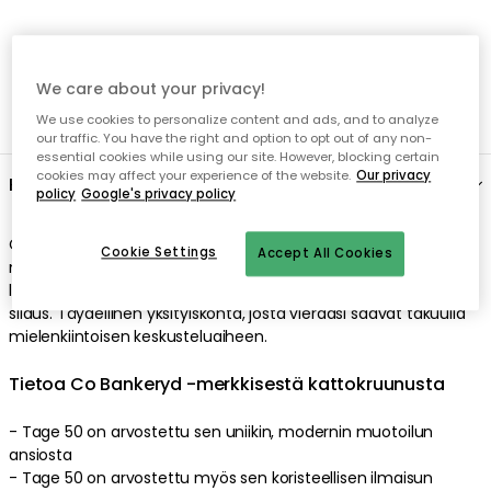
Ilmainen toimitus yli 79 €*
Nopeat ja joustavat toimitukset
We care about your privacy!
Avoin palautusoikeus 30 päivän ajan
We use cookies to personalize content and ads, and to analyze
our traffic. You have the right and option to opt out of any non-
essential cookies while using our site. However, blocking certain
cookies may affect your experience of the website.
Our privacy
policy
Google's privacy policy
Cookie Settings
Accept All Cookies
Kuvaus
Co Bankeryd -merkin kattokruunu uniikilla muotoilulla
modernilla tyylillä. Siinä on yhdeksän pyöreää
lampunvarjostinta lasista antamaan hienostunut ja tyylikäs
silaus. Täydellinen yksityiskohta, josta vieraasi saavat takuulla