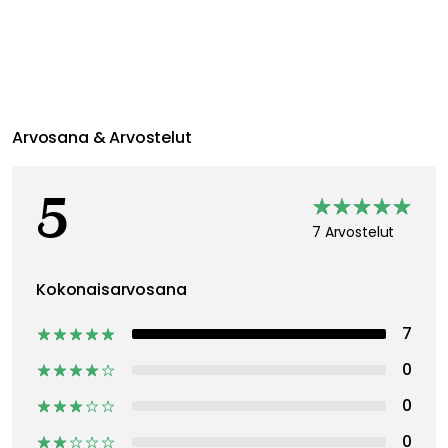
Tuotemerkistä
Liittyvät tiedot
Suositeltu sinulle