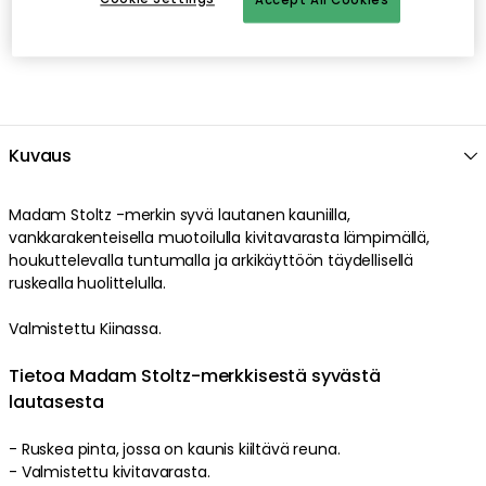
Accept All Cookies
Kuvaus
Madam Stoltz -merkin syvä lautanen kauniilla,
vankkarakenteisella muotoilulla kivitavarasta lämpimällä,
houkuttelevalla tuntumalla ja arkikäyttöön täydellisellä
ruskealla huolittelulla.
Valmistettu Kiinassa.
Tietoa Madam Stoltz-merkkisestä syvästä
lautasesta
- Ruskea pinta, jossa on kaunis kiiltävä reuna.
- Valmistettu kivitavarasta.