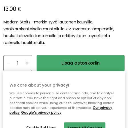
13.00 €
Madam Stoltz -merkin syvä lautanen kauniilla,
vankkarakenteisella muotoilulla kivitavarasta lämpimällä,
houkuttelevalla tuntumalla ja arkikäyttöön täydellisellä
ruskealla huolittelulla.
Lisää ostoskoriin
Varastossa
We care about your privacy!
We use cookies to personalize content and ads, and to analyze
Ilmainen toimitus yli 79 €*
our traffic. You have the right and option to opt out of any non-
essential cookies while using our site. However, blocking certain
Nopeat ja joustavat toimitukset
cookies may affect your experience of the website.
Our privacy
policy
Google's privacy policy
Avoin palautusoikeus 30 päivän ajan
Cookie Settings