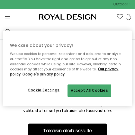
Outdoor Sal
We care about your privacy!
We use cookies to personalize content and ads, and to analyze
Emme valitettavasti löydä
our traffic. You have the right and option to opt out of any non-
essential cookies while using our site. However, blocking certain
etsimääsi sivua
cookies may affect your experience of the website.
Our privacy
policy
Google's privacy policy
Cookie Settings
Accept All Cookies
Tämä voi johtua siitä, että sivua ei enää ole tai siitä, että se
on siirretty muualle. Pahoittelemme tästä mahdollisesti
aiheutunutta häiriötä. Voit kokeilla uudelleen yllä olevasta
valikosta tai siirtyä takaisin aloitussivustolle.
Takaisin aloitussivulle