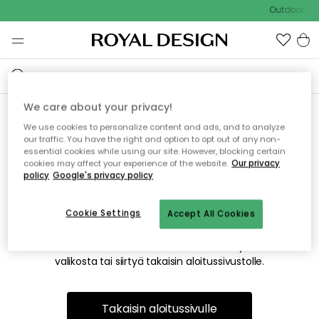
Outdoor Sal
We care about your privacy!
We use cookies to personalize content and ads, and to analyze
Emme valitettavasti löydä
our traffic. You have the right and option to opt out of any non-
essential cookies while using our site. However, blocking certain
etsimääsi sivua
cookies may affect your experience of the website.
Our privacy
policy
Google's privacy policy
Cookie Settings
Accept All Cookies
Tämä voi johtua siitä, että sivua ei enää ole tai siitä, että se
on siirretty muualle. Pahoittelemme tästä mahdollisesti
aiheutunutta häiriötä. Voit kokeilla uudelleen yllä olevasta
valikosta tai siirtyä takaisin aloitussivustolle.
Takaisin aloitussivulle