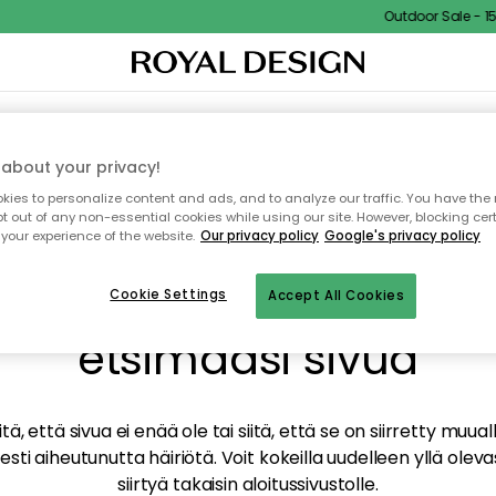
Outdoor Sale - 15% 
TAUS
SISUSTUS
TEKSTIILIT & MATOT
KEITTIÖ
SÄILYTYS
ULKOKALUSTEET
about your privacy!
ies to personalize content and ads, and to analyze our traffic. You have the 
pt out of any non-essential cookies while using our site. However, blocking cer
your experience of the website.
Our privacy policy
Google's privacy policy
mme valitettavasti löy
Cookie Settings
Accept All Cookies
etsimääsi sivua
tä, että sivua ei enää ole tai siitä, että se on siirretty mu
sti aiheutunutta häiriötä. Voit kokeilla uudelleen yllä oleva
siirtyä takaisin aloitussivustolle.