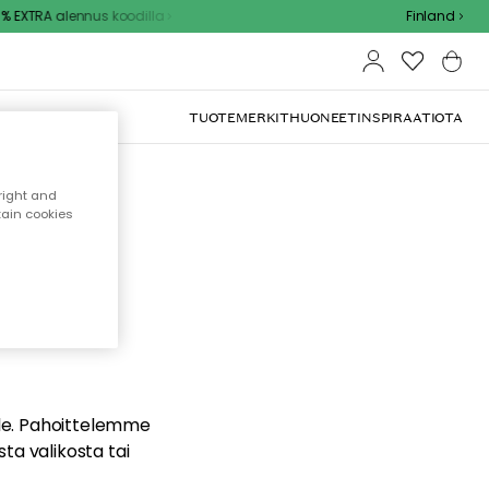
EXTRA alennus koodilla
Finland
TUOTEMERKIT
HUONEET
INSPIRAATIOTA
right and
tain cookies
dä
ualle. Pahoittelemme
sta valikosta tai