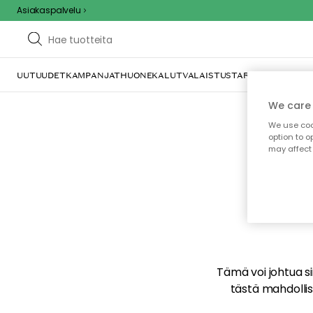
Asiakaspalvelu
UUTUUDET
KAMPANJAT
HUONEKALUT
VALAISTUS
TARJOILU JA KAT
We care 
We use cook
option to o
may affect 
E
Tämä voi johtua sii
tästä mahdollise