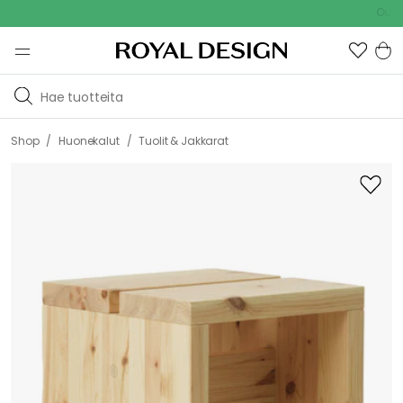
Outdoor S
/
/
Shop
Huonekalut
Tuolit & Jakkarat