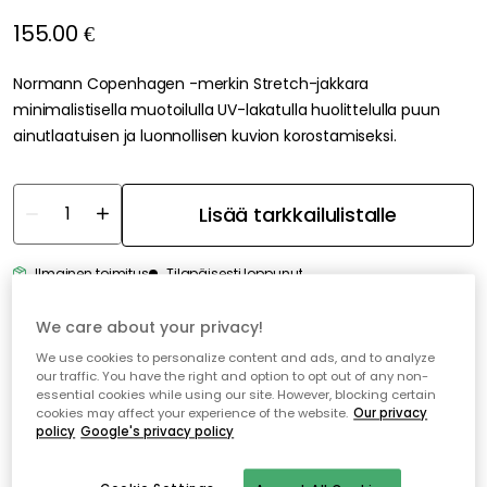
155.00 €
Normann Copenhagen -merkin Stretch-jakkara
minimalistisella muotoilulla UV-lakatulla huolittelulla puun
ainutlaatuisen ja luonnollisen kuvion korostamiseksi.
Ilmainen toimitus
Tilapäisesti loppunut
Ilmainen toimitus yli 79 €*
Nopeat ja joustavat toimitukset
We care about your privacy!
Avoin palautusoikeus 30 päivän ajan
We use cookies to personalize content and ads, and to analyze
our traffic. You have the right and option to opt out of any non-
essential cookies while using our site. However, blocking certain
cookies may affect your experience of the website.
Our privacy
policy
Google's privacy policy