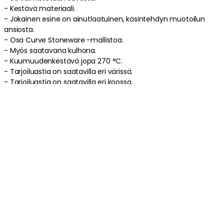
- Kestävä materiaali.
- Jokainen esine on ainutlaatuinen, käsintehdyn muotoilun
ansiosta.
- Osa Curve Stoneware -mallistoa.
- Myös saatavana kulhona.
- Kuumuudenkestävä jopa 270 °C.
- Tarjoiluastia on saatavilla eri värissä.
- Tarjoiluastia on saatavilla eri koossa.
- Leveys: 300 mm.
- Korkeus: 30 mm.
- Pituus: 350 mm.
Tarjoiluastian hoito-ohjeet
- Kestää pakastamisen.
- Voidaan käyttää mikroaaltouunissa.
- Astianpesukoneen kestävä.