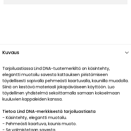
Kuvaus
Tarjoiluastiassa Lind DNA-tuotemerkiltä on käsintehty,
elegantti muotoilu savesta kattauksen piristämiseen
täydellisesti sopivalla pehmeästi kaartuvalla, kauniilla muodolla.
Siinä on kestävä materiaali jokapäiväiseen käyttöön. Luo
täydellinen yhdistelmä sekoittamalla samaan kokoelmaan
kuuluvien kappaleiden kanssa.
Tietoa Lind DNA-merkkisestä tarjoiluastiasta
- Käsintehty, elegantti muotoilu.
- Pehmeästi kaartuva, kaunis muoto.
- Se valmistetaan savesta.