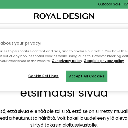
Outdoor Sale - 15% 
TAUS
SISUSTUS
TEKSTIILIT & MATOT
KEITTIÖ
SÄILYTYS
ULKOKALUSTEET
about your privacy!
ies to personalize content and ads, and to analyze our traffic. You have the 
pt out of any non-essential cookies while using our site. However, blocking cer
your experience of the website.
Our privacy policy
Google's privacy policy
mme valitettavasti löy
Cookie Settings
Accept All Cookies
etsimääsi sivua
tä, että sivua ei enää ole tai siitä, että se on siirretty mu
sti aiheutunutta häiriötä. Voit kokeilla uudelleen yllä oleva
siirtyä takaisin aloitussivustolle.