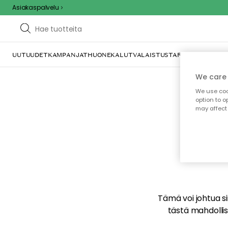
Asiakaspalvelu
UUTUUDET
KAMPANJAT
HUONEKALUT
VALAISTUS
TARJOILU JA KAT
We care 
We use cook
option to o
may affect 
E
Tämä voi johtua sii
tästä mahdollise