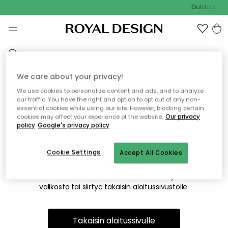
Outdoor Sal
We care about your privacy!
We use cookies to personalize content and ads, and to analyze
Emme valitettavasti löydä
our traffic. You have the right and option to opt out of any non-
essential cookies while using our site. However, blocking certain
etsimääsi sivua
cookies may affect your experience of the website.
Our privacy
policy
Google's privacy policy
Cookie Settings
Accept All Cookies
Tämä voi johtua siitä, että sivua ei enää ole tai siitä, että se
on siirretty muualle. Pahoittelemme tästä mahdollisesti
aiheutunutta häiriötä. Voit kokeilla uudelleen yllä olevasta
valikosta tai siirtyä takaisin aloitussivustolle.
Takaisin aloitussivulle