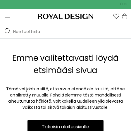
Outdoor
Emme valitettavasti löydä
etsimääsi sivua
Tämä voi johtua siitä, että sivua ei enää ole tai siitä, että se
on siirretty muualle. Pahoittelemme tästä mahdollisesti
aiheutunutta häiriötä. Voit kokeilla uudelleen yllä olevasta
valikosta tai siirtyä takaisin aloitussivustolle.
Takaisin aloitussivulle