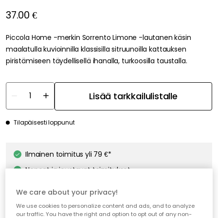
37.00 €
Piccola Home -merkin Sorrento Limone -lautanen käsin
maalatulla kuvioinnilla klassisilla sitruunoilla kattauksen
piristämiseen täydellisellä ihanalla, turkoosilla taustalla.
Lisää tarkkailulistalle
Tilapäisesti loppunut
Ilmainen toimitus yli 79 €*
Nopeat ja joustavat toimitukset
Avoin palautusoikeus 30 päivän ajan
We care about your privacy!
We use cookies to personalize content and ads, and to analyze
our traffic. You have the right and option to opt out of any non-