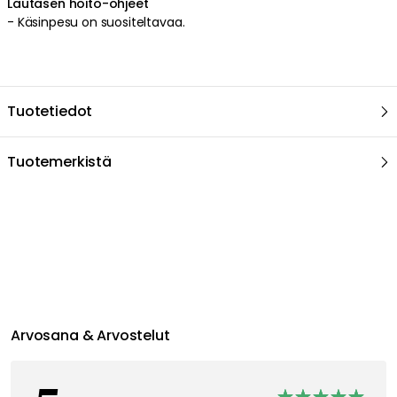
Lautasen hoito-ohjeet
- Käsinpesu on suositeltavaa.
Tuotetiedot
Tuotemerkistä
Suositeltu sinulle