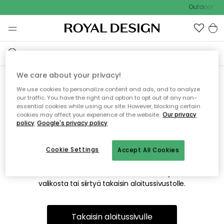
Outdoor Sal
We care about your privacy!
We use cookies to personalize content and ads, and to analyze
Emme valitettavasti löydä
our traffic. You have the right and option to opt out of any non-
essential cookies while using our site. However, blocking certain
etsimääsi sivua
cookies may affect your experience of the website.
Our privacy
policy
Google's privacy policy
Cookie Settings
Accept All Cookies
Tämä voi johtua siitä, että sivua ei enää ole tai siitä, että se
on siirretty muualle. Pahoittelemme tästä mahdollisesti
aiheutunutta häiriötä. Voit kokeilla uudelleen yllä olevasta
valikosta tai siirtyä takaisin aloitussivustolle.
Takaisin aloitussivulle