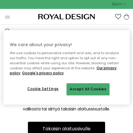
Outdoor Sal
We care about your privacy!
We use cookies to personalize content and ads, and to analyze
Emme valitettavasti löydä
our traffic. You have the right and option to opt out of any non-
essential cookies while using our site. However, blocking certain
etsimääsi sivua
cookies may affect your experience of the website.
Our privacy
policy
Google's privacy policy
Cookie Settings
Accept All Cookies
Tämä voi johtua siitä, että sivua ei enää ole tai siitä, että se
on siirretty muualle. Pahoittelemme tästä mahdollisesti
aiheutunutta häiriötä. Voit kokeilla uudelleen yllä olevasta
valikosta tai siirtyä takaisin aloitussivustolle.
Takaisin aloitussivulle