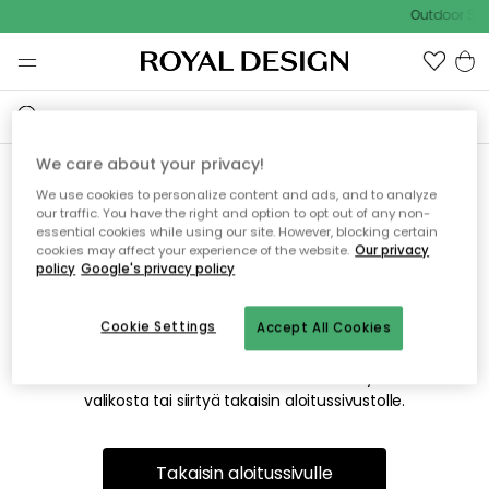
Outdoor Sal
We care about your privacy!
We use cookies to personalize content and ads, and to analyze
Emme valitettavasti löydä
our traffic. You have the right and option to opt out of any non-
essential cookies while using our site. However, blocking certain
etsimääsi sivua
cookies may affect your experience of the website.
Our privacy
policy
Google's privacy policy
Cookie Settings
Accept All Cookies
Tämä voi johtua siitä, että sivua ei enää ole tai siitä, että se
on siirretty muualle. Pahoittelemme tästä mahdollisesti
aiheutunutta häiriötä. Voit kokeilla uudelleen yllä olevasta
valikosta tai siirtyä takaisin aloitussivustolle.
Takaisin aloitussivulle