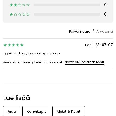
0
0
Päivämäärä
Arvosana
Per
23-07-07
Tyylikkäät kupit, joista on hyvä juoda
Näytä alkuperäinen teksti
Arvostelu käännetty kieleltä ruotsin kieli.
Lue lisää
Aida
Kahvikupit
Mukit & Kupit