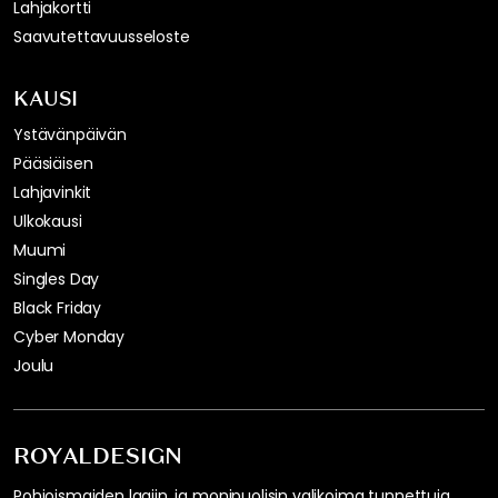
Lahjakortti
Saavutettavuusseloste
KAUSI
Ystävänpäivän
Pääsiäisen
Lahjavinkit
Ulkokausi
Muumi
Singles Day
Black Friday
Cyber Monday
Joulu
ROYALDESIGN
Pohjoismaiden laajin, ja monipuolisin valikoima tunnettuja