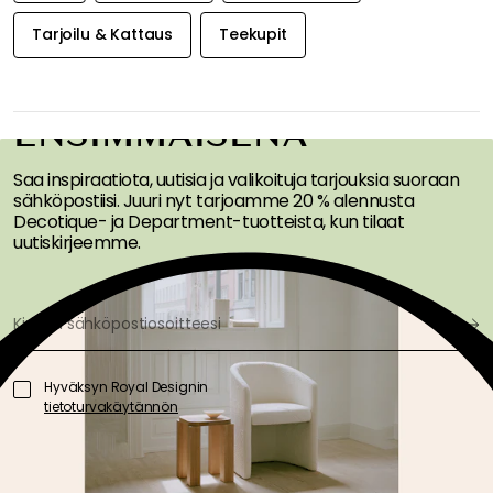
Tarjoilu & Kattaus
Teekupit
SAA INSPIRAATIOTA &
TARJOUKSIA
ENSIMMÄISENÄ
Saa inspiraatiota, uutisia ja valikoituja tarjouksia suoraan
sähköpostiisi. Juuri nyt tarjoamme 20 % alennusta
Decotique- ja Department-tuotteista, kun tilaat
uutiskirjeemme.
Hyväksyn Royal Designin
tietoturvakäytännön