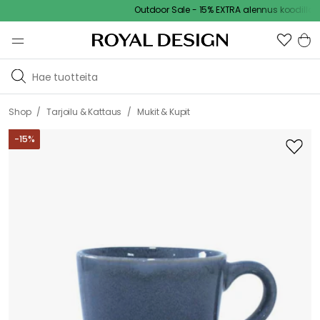
Outdoor Sale - 15% EXTRA alennus koodilla
/
/
Shop
Tarjoilu & Kattaus
Mukit & Kupit
-
15
%