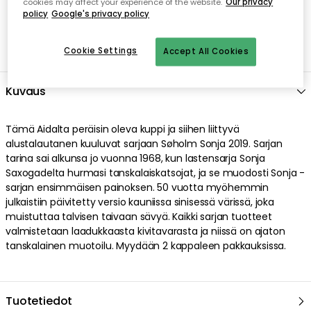
cookies may affect your experience of the website.
Our privacy
policy
Google's privacy policy
Cookie Settings
Accept All Cookies
Kuvaus
Tämä Aidalta peräisin oleva kuppi ja siihen liittyvä
alustalautanen kuuluvat sarjaan Søholm Sonja 2019. Sarjan
tarina sai alkunsa jo vuonna 1968, kun lastensarja Sonja
Saxogadelta hurmasi tanskalaiskatsojat, ja se muodosti Sonja -
sarjan ensimmäisen painoksen. 50 vuotta myöhemmin
julkaistiin päivitetty versio kauniissa sinisessä värissä, joka
muistuttaa talvisen taivaan sävyä. Kaikki sarjan tuotteet
valmistetaan laadukkaasta kivitavarasta ja niissä on ajaton
tanskalainen muotoilu. Myydään 2 kappaleen pakkauksissa.
Tuotetiedot