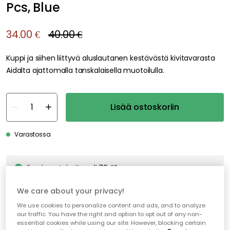
Pcs, Blue
34.00 €
40.00 €
Kuppi ja siihen liittyvä aluslautanen kestävästä kivitavarasta
Aidalta ajattomalla tanskalaisella muotoilulla.
Lisää ostoskoriin
Varastossa
Ilmainen toimitus yli 79 €*
Nopeat ja joustavat toimitukset
We care about your privacy!
Avoin palautusoikeus 30 päivän ajan
We use cookies to personalize content and ads, and to analyze
our traffic. You have the right and option to opt out of any non-
essential cookies while using our site. However, blocking certain