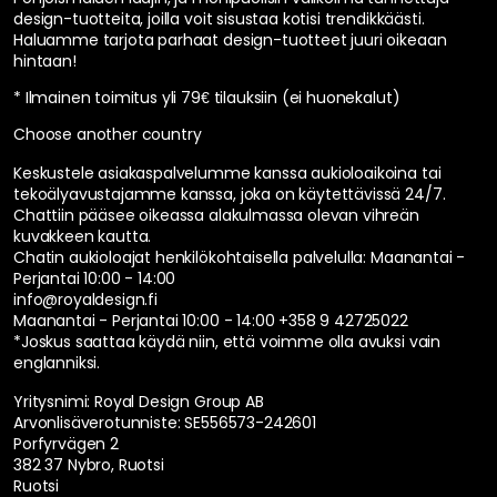
design-tuotteita, joilla voit sisustaa kotisi trendikkäästi.
Haluamme tarjota parhaat design-tuotteet juuri oikeaan
hintaan!
* Ilmainen toimitus yli 79€ tilauksiin (ei huonekalut)
Choose another country
Keskustele asiakaspalvelumme kanssa aukioloaikoina tai
tekoälyavustajamme kanssa, joka on käytettävissä 24/7.
Chattiin pääsee oikeassa alakulmassa olevan vihreän
kuvakkeen kautta.
Chatin aukioloajat henkilökohtaisella palvelulla:
Maanantai -
Perjantai 10:00 - 14:00
info@royaldesign.fi
Maanantai - Perjantai 10:00 - 14:00
+358 9 42725022
*Joskus saattaa käydä niin, että voimme olla avuksi vain
englanniksi.
Yritysnimi: Royal Design Group AB
Arvonlisäverotunniste: SE556573-242601
Porfyrvägen 2
382 37 Nybro, Ruotsi
Ruotsi