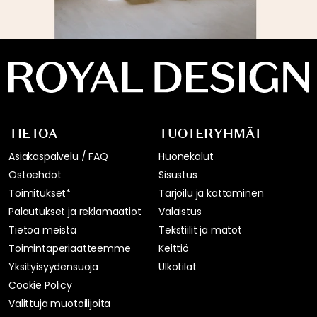
TIETOA
TUOTERYHMÄT
Asiakaspalvelu / FAQ
Huonekalut
Ostoehdot
Sisustus
Toimitukset*
Tarjoilu ja kattaminen
Palautukset ja reklamaatiot
Valaistus
Tietoa meistä
Tekstiilit ja matot
Toimintaperiaatteemme
Keittiö
Yksityisyydensuoja
Ulkotilat
Cookie Policy
Valittuja muotoilijoita