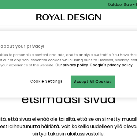
Outdoor Sale - 15
TAUS
SISUSTUS
TEKSTIILIT & MATOT
KEITTIÖ
SÄILYTYS
ULKOKALUSTEET
about your privacy!
ies to personalize content and ads, and to analyze our traffic. You have the 
pt out of any non-essential cookies while using our site. However, blocking cer
your experience of the website.
Our privacy policy
Google's privacy policy
mme valitettavasti löy
Cookie Settings
Accept All Cookies
etsimääsi sivua
tä, että sivua ei enää ole tai siitä, että se on siirretty mu
sti aiheutunutta häiriötä. Voit kokeilla uudelleen yllä oleva
siirtyä takaisin aloitussivustolle.