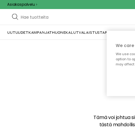
Asiakaspalvelu
UUTUUDET
KAMPANJAT
HUONEKALUT
VALAISTUS
TARJOILU JA KAT
We care 
We use cook
option to o
may affect 
E
Tämä voi johtua sii
tästä mahdollise