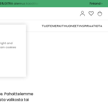
% EXTRA alennus koodilla
Finland
TUOTEMERKIT
HUONEET
INSPIRAATIOTA
right and
tain cookies
dä
ualle. Pahoittelemme
sta valikosta tai