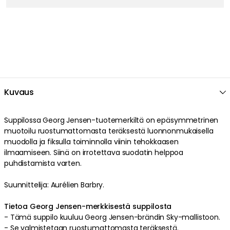
Kuvaus
Suppilossa
Georg Jensen
-tuotemerkiltä on
epäsymmetrinen
muotoilu
ruostumattomasta teräksestä
luonnonmukaisella
muodolla
ja
fiksulla
toiminnolla
viinin tehokkaasen
ilmaamiseen
. Siinä on
irrotettava
suodatin
helppoa
puhdistamista varten
.
Suunnittelija: Aurélien Barbry.
Tietoa Georg Jensen-merkkisestä suppilosta
-
Tämä suppilo kuuluu Georg Jensen-brändin Sky-mallistoon.
- Se valmistetaan
ruostumattomasta teräksestä
.