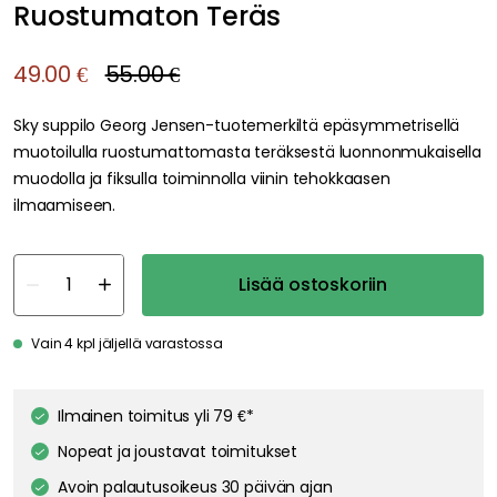
Ruostumaton Teräs
49.00 €
55.00 €
Sky suppilo Georg Jensen-tuotemerkiltä epäsymmetrisellä
muotoilulla ruostumattomasta teräksestä luonnonmukaisella
muodolla ja fiksulla toiminnolla viinin tehokkaasen
ilmaamiseen.
Lisää ostoskoriin
Vain 4 kpl jäljellä varastossa
Ilmainen toimitus yli 79 €*
Nopeat ja joustavat toimitukset
Avoin palautusoikeus 30 päivän ajan