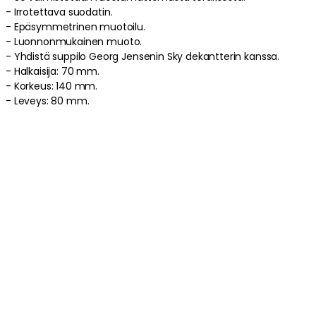
-
Irrotettava
suodatin
.
-
Epäsymmetrinen
muotoilu
.
-
Luonnonmukainen
muoto
.
-
Yhdistä suppilo Georg Jensenin Sky dekantterin kanssa.
-
Halkaisija: 70 mm.
-
Korkeus: 140 mm.
-
Leveys: 80 mm.
Suppilon hoito-ohjeet
-
Käsinpesu on suositeltavaa.
Tuotetiedot
Tuotemerkistä