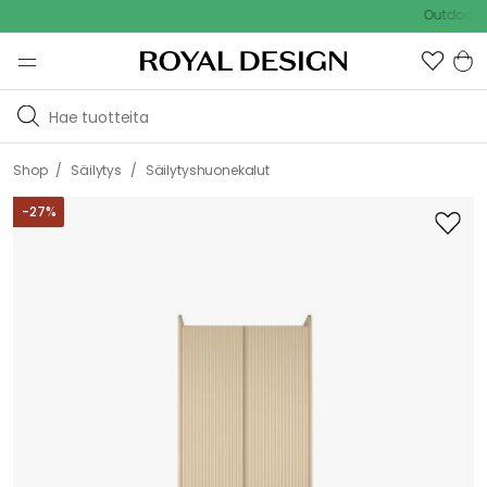
Outdoor Sale 
/
/
Shop
Säilytys
Säilytyshuonekalut
-
27
%