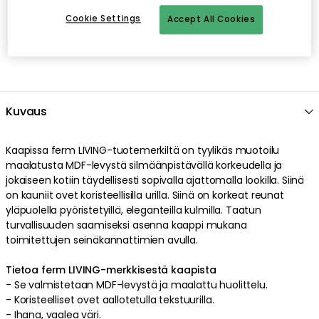
Cookie Settings
Accept All Cookies
Kuvaus
Kaapissa
ferm LIVING
-tuotemerkiltä on
tyylikäs
muotoilu
maalatusta
MDF-levystä
silmäänpistävällä
korkeudella
ja
jokaiseen kotiin
täydellisesti sopivalla
ajattomalla
lookilla
. Siinä
on
kauniit
ovet
koristeellisilla
urilla
. Siinä on
korkeat
reunat
yläpuolella
pyöristetyillä
,
eleganteilla
kulmilla
.
Taatun
turvallisuuden saamiseksi asenna kaappi mukana
toimitettujen seinäkannattimien avulla
.
Tietoa ferm LIVING-merkkisestä kaapista
- Se valmistetaan
MDF-levystä
ja
maalattu
huolittelu
.
-
Koristeelliset
ovet
aallotetulla
tekstuurilla
.
-
Ihana
,
vaalea
väri
.