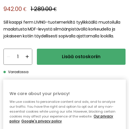
942.00 €
1 289.00 €
Sill kaappi ferm LIVING-tuotemerkiltä tyylikkäällä muotoilulla
maalatusta MDF-levystä silmäänpistävällä korkeudella ja
jokaiseen kotiin täydellisesti sopivalla ajattomalla lookilla.
Lisää ostoskoriin
Varastossa
Ilmainen toimitus yli 79 €*
We care about your privacy!
Nopeat ja joustavat toimitukset
We use cookies to personalize content and ads, and to analyze
our traffic. You have the right and option to opt out of any non-
Avoin palautusoikeus 30 päivän ajan
essential cookies while using our site. However, blocking certain
cookies may affect your experience of the website.
Our privacy
policy
Google's privacy policy