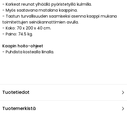
-
Korkeat
reunat
ylhäällä
pyöristetyillä
kulmilla
.
-
Myös saatavana matalana kaappina.
-
Taatun turvallisuuden saamiseksi asenna kaappi mukana
toimitettujen seinäkannattimien avulla
.
-
Koko: 70 x 200 x 40 cm.
-
Paino: 74.5 kg.
Kaapin hoito-ohjeet
-
Puhdista kostealla liinalla
.
Tuotetiedot
Tuotemerkistä
Suositeltu sinulle