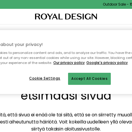
Outdoor Sale - 15%
TAUS
SISUSTUS
TEKSTIILIT & MATOT
KEITTIÖ
SÄILYTYS
ULKOKALUSTEET
about your privacy!
ies to personalize content and ads, and to analyze our traffic. You have the 
pt out of any non-essential cookies while using our site. However, blocking cer
your experience of the website.
Our privacy policy
Google's privacy policy
mme valitettavasti löy
Cookie Settings
Accept All Cookies
etsimääsi sivua
tä, että sivua ei enää ole tai siitä, että se on siirretty mu
sti aiheutunutta häiriötä. Voit kokeilla uudelleen yllä oleva
siirtyä takaisin aloitussivustolle.