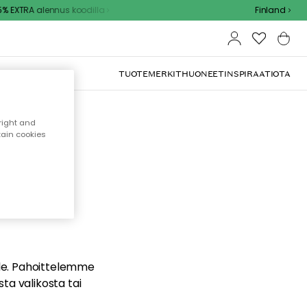
 EXTRA alennus koodilla
Finland
TUOTEMERKIT
HUONEET
INSPIRAATIOTA
right and
tain cookies
dä
ualle. Pahoittelemme
sta valikosta tai