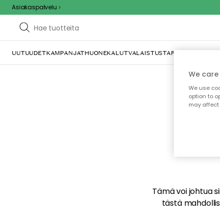
Asiakaspalvelu
UUTUUDET
KAMPANJAT
HUONEKALUT
VALAISTUS
TARJOILU JA KAT
We care 
We use cook
option to o
may affect 
E
Tämä voi johtua sii
tästä mahdollise