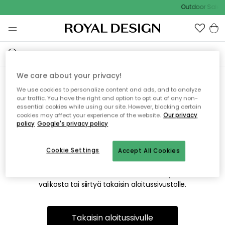
Outdoor Sale -
We care about your privacy!
We use cookies to personalize content and ads, and to analyze
Emme valitettavasti löydä
our traffic. You have the right and option to opt out of any non-
essential cookies while using our site. However, blocking certain
etsimääsi sivua
cookies may affect your experience of the website.
Our privacy
policy
Google's privacy policy
Cookie Settings
Accept All Cookies
Tämä voi johtua siitä, että sivua ei enää ole tai siitä, että se
on siirretty muualle. Pahoittelemme tästä mahdollisesti
aiheutunutta häiriötä. Voit kokeilla uudelleen yllä olevasta
valikosta tai siirtyä takaisin aloitussivustolle.
Takaisin aloitussivulle