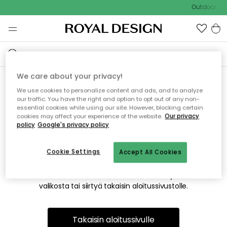
Outdoor Sal
We care about your privacy!
We use cookies to personalize content and ads, and to analyze
Emme valitettavasti löydä
our traffic. You have the right and option to opt out of any non-
essential cookies while using our site. However, blocking certain
etsimääsi sivua
cookies may affect your experience of the website.
Our privacy
policy
Google's privacy policy
Cookie Settings
Accept All Cookies
Tämä voi johtua siitä, että sivua ei enää ole tai siitä, että se
on siirretty muualle. Pahoittelemme tästä mahdollisesti
aiheutunutta häiriötä. Voit kokeilla uudelleen yllä olevasta
valikosta tai siirtyä takaisin aloitussivustolle.
Takaisin aloitussivulle