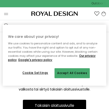
Outdoor Sal
We care about your privacy!
We use cookies to personalize content and ads, and to analyze
Emme valitettavasti löydä
our traffic. You have the right and option to opt out of any non-
essential cookies while using our site. However, blocking certain
etsimääsi sivua
cookies may affect your experience of the website.
Our privacy
policy
Google's privacy policy
Cookie Settings
Accept All Cookies
Tämä voi johtua siitä, että sivua ei enää ole tai siitä, että se
on siirretty muualle. Pahoittelemme tästä mahdollisesti
aiheutunutta häiriötä. Voit kokeilla uudelleen yllä olevasta
valikosta tai siirtyä takaisin aloitussivustolle.
Takaisin aloitussivulle