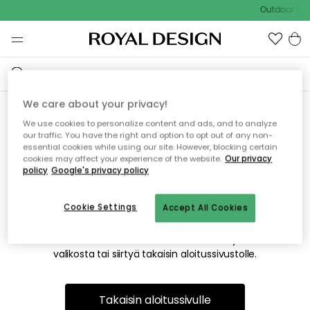
Outdoor Sal
We care about your privacy!
We use cookies to personalize content and ads, and to analyze
Emme valitettavasti löydä
our traffic. You have the right and option to opt out of any non-
essential cookies while using our site. However, blocking certain
etsimääsi sivua
cookies may affect your experience of the website.
Our privacy
policy
Google's privacy policy
Cookie Settings
Accept All Cookies
Tämä voi johtua siitä, että sivua ei enää ole tai siitä, että se
on siirretty muualle. Pahoittelemme tästä mahdollisesti
aiheutunutta häiriötä. Voit kokeilla uudelleen yllä olevasta
valikosta tai siirtyä takaisin aloitussivustolle.
Takaisin aloitussivulle