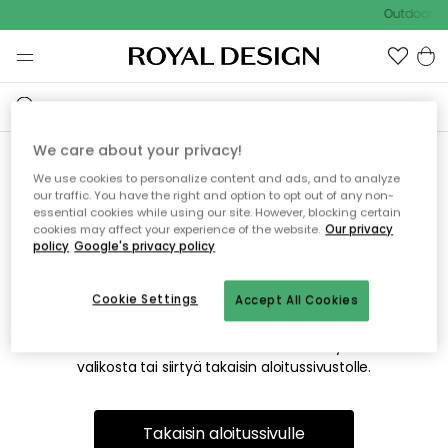
Outdoor Sa
We care about your privacy!
We use cookies to personalize content and ads, and to analyze
Emme valitettavasti löydä
our traffic. You have the right and option to opt out of any non-
essential cookies while using our site. However, blocking certain
etsimääsi sivua
cookies may affect your experience of the website.
Our privacy
policy
Google's privacy policy
Cookie Settings
Accept All Cookies
Tämä voi johtua siitä, että sivua ei enää ole tai siitä, että se
on siirretty muualle. Pahoittelemme tästä mahdollisesti
aiheutunutta häiriötä. Voit kokeilla uudelleen yllä olevasta
valikosta tai siirtyä takaisin aloitussivustolle.
Takaisin aloitussivulle