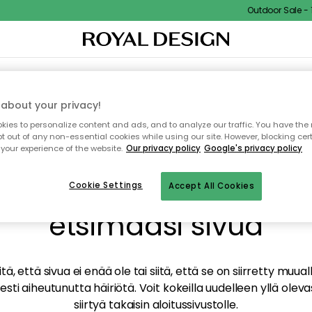
Outdoor Sale - 15
TAUS
SISUSTUS
TEKSTIILIT & MATOT
KEITTIÖ
SÄILYTYS
ULKOKALUSTEET
about your privacy!
ies to personalize content and ads, and to analyze our traffic. You have the 
pt out of any non-essential cookies while using our site. However, blocking cer
your experience of the website.
Our privacy policy
Google's privacy policy
mme valitettavasti löy
Cookie Settings
Accept All Cookies
etsimääsi sivua
tä, että sivua ei enää ole tai siitä, että se on siirretty mu
sti aiheutunutta häiriötä. Voit kokeilla uudelleen yllä oleva
siirtyä takaisin aloitussivustolle.