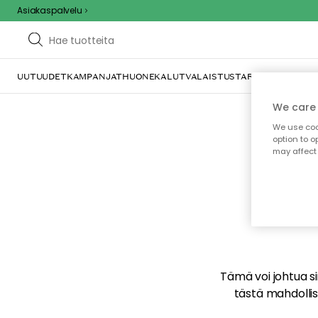
Asiakaspalvelu
UUTUUDET
KAMPANJAT
HUONEKALUT
VALAISTUS
TARJOILU JA KAT
We care 
We use cook
option to o
may affect 
E
Tämä voi johtua sii
tästä mahdollise