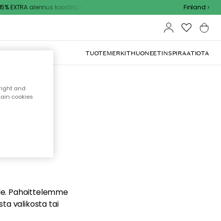
% EXTRA alennus koodilla
Finland
TUOTEMERKIT
HUONEET
INSPIRAATIOTA
right and
tain cookies
dä
ualle. Pahoittelemme
sta valikosta tai