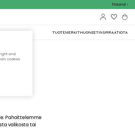
Finland
TUOTEMERKIT
HUONEET
INSPIRAATIOTA
right and
tain cookies
dä
ualle. Pahoittelemme
sta valikosta tai