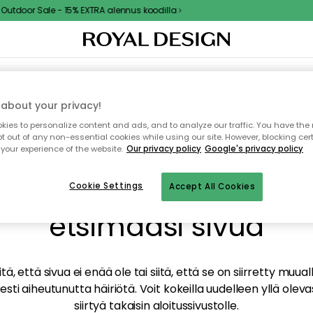
utdoor Sale - 15% EXTRA alennus koodilla
TAUS
SISUSTUS
TEKSTIILIT & MATOT
KEITTIÖ
SÄILYTYS
ULKOKALUSTEET
about your privacy!
ies to personalize content and ads, and to analyze our traffic. You have the 
pt out of any non-essential cookies while using our site. However, blocking cer
your experience of the website.
Our privacy policy
Google's privacy policy
mme valitettavasti löy
Cookie Settings
Accept All Cookies
etsimääsi sivua
tä, että sivua ei enää ole tai siitä, että se on siirretty mu
sti aiheutunutta häiriötä. Voit kokeilla uudelleen yllä oleva
siirtyä takaisin aloitussivustolle.