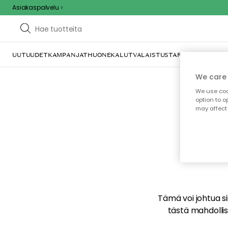
Asiakaspalvelu
O
UUTUUDET
KAMPANJAT
HUONEKALUT
VALAISTUS
TARJOILU JA KAT
We care 
We use cook
option to o
may affect 
E
Tämä voi johtua sii
tästä mahdollise