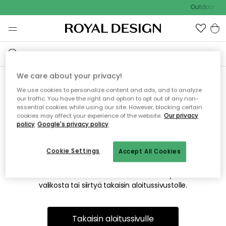
Outdoor Sal
We care about your privacy!
We use cookies to personalize content and ads, and to analyze
Emme valitettavasti löydä
our traffic. You have the right and option to opt out of any non-
essential cookies while using our site. However, blocking certain
etsimääsi sivua
cookies may affect your experience of the website.
Our privacy
policy
Google's privacy policy
Cookie Settings
Accept All Cookies
Tämä voi johtua siitä, että sivua ei enää ole tai siitä, että se
on siirretty muualle. Pahoittelemme tästä mahdollisesti
aiheutunutta häiriötä. Voit kokeilla uudelleen yllä olevasta
valikosta tai siirtyä takaisin aloitussivustolle.
Takaisin aloitussivulle