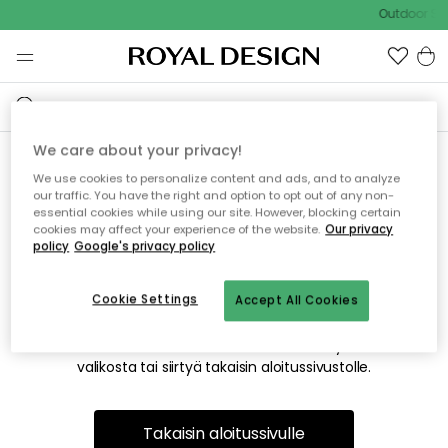
Outdoor Sal
We care about your privacy!
We use cookies to personalize content and ads, and to analyze
Emme valitettavasti löydä
our traffic. You have the right and option to opt out of any non-
essential cookies while using our site. However, blocking certain
etsimääsi sivua
cookies may affect your experience of the website.
Our privacy
policy
Google's privacy policy
Cookie Settings
Accept All Cookies
Tämä voi johtua siitä, että sivua ei enää ole tai siitä, että se
on siirretty muualle. Pahoittelemme tästä mahdollisesti
aiheutunutta häiriötä. Voit kokeilla uudelleen yllä olevasta
valikosta tai siirtyä takaisin aloitussivustolle.
Takaisin aloitussivulle