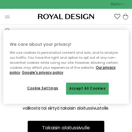
Outdoor Sal
We care about your privacy!
We use cookies to personalize content and ads, and to analyze
Emme valitettavasti löydä
our traffic. You have the right and option to opt out of any non-
essential cookies while using our site. However, blocking certain
etsimääsi sivua
cookies may affect your experience of the website.
Our privacy
policy
Google's privacy policy
Cookie Settings
Accept All Cookies
Tämä voi johtua siitä, että sivua ei enää ole tai siitä, että se
on siirretty muualle. Pahoittelemme tästä mahdollisesti
aiheutunutta häiriötä. Voit kokeilla uudelleen yllä olevasta
valikosta tai siirtyä takaisin aloitussivustolle.
Takaisin aloitussivulle