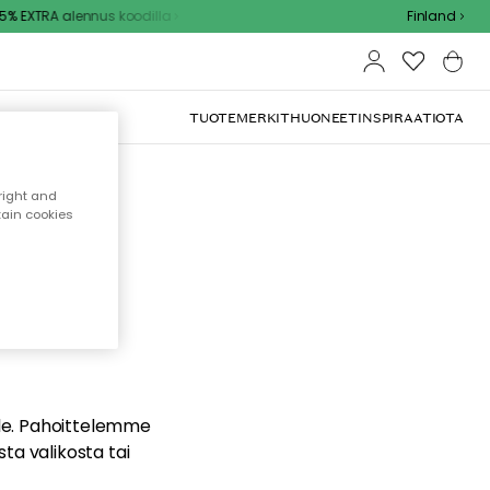
% EXTRA alennus koodilla
Finland
TUOTEMERKIT
HUONEET
INSPIRAATIOTA
right and
tain cookies
dä
ualle. Pahoittelemme
sta valikosta tai