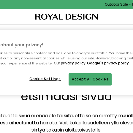
Outdoor Sale - 15
TAUS
SISUSTUS
TEKSTIILIT & MATOT
KEITTIÖ
SÄILYTYS
ULKOKALUSTEET
about your privacy!
ies to personalize content and ads, and to analyze our traffic. You have the 
pt out of any non-essential cookies while using our site. However, blocking cer
your experience of the website.
Our privacy policy
Google's privacy policy
mme valitettavasti löy
Cookie Settings
Accept All Cookies
etsimääsi sivua
tä, että sivua ei enää ole tai siitä, että se on siirretty mu
sti aiheutunutta häiriötä. Voit kokeilla uudelleen yllä oleva
siirtyä takaisin aloitussivustolle.