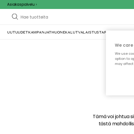
Asiakaspalvelu
UUTUUDET
KAMPANJAT
HUONEKALUT
VALAISTUS
TARJOILU JA KAT
We care 
We use cook
option to o
may affect 
E
Tämä voi johtua sii
tästä mahdollise