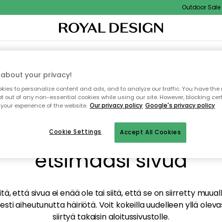
Outdoor Sale -
TAUS
SISUSTUS
TEKSTIILIT & MATOT
KEITTIÖ
SÄILYTYS
ULKOKALUSTEET
about your privacy!
ies to personalize content and ads, and to analyze our traffic. You have the 
pt out of any non-essential cookies while using our site. However, blocking cer
your experience of the website.
Our privacy policy
Google's privacy policy
mme valitettavasti löy
Cookie Settings
Accept All Cookies
etsimääsi sivua
tä, että sivua ei enää ole tai siitä, että se on siirretty mu
sti aiheutunutta häiriötä. Voit kokeilla uudelleen yllä oleva
siirtyä takaisin aloitussivustolle.