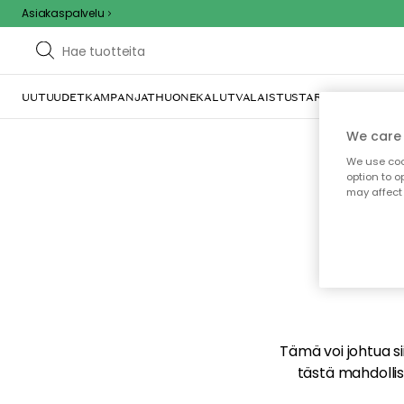
Asiakaspalvelu
UUTUUDET
KAMPANJAT
HUONEKALUT
VALAISTUS
TARJOILU JA KAT
We care 
We use cook
option to o
may affect 
E
Tämä voi johtua sii
tästä mahdollise