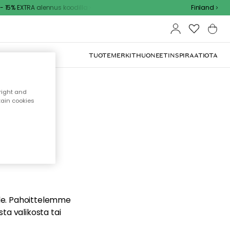
 15% EXTRA alennus koodilla
Finland
TUOTEMERKIT
HUONEET
INSPIRAATIOTA
right and
tain cookies
dä
ualle. Pahoittelemme
sta valikosta tai