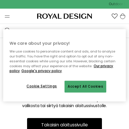
Outdoor Sal
We care about your privacy!
We use cookies to personalize content and ads, and to analyze
Emme valitettavasti löydä
our traffic. You have the right and option to opt out of any non-
essential cookies while using our site. However, blocking certain
etsimääsi sivua
cookies may affect your experience of the website.
Our privacy
policy
Google's privacy policy
Cookie Settings
Accept All Cookies
Tämä voi johtua siitä, että sivua ei enää ole tai siitä, että se
on siirretty muualle. Pahoittelemme tästä mahdollisesti
aiheutunutta häiriötä. Voit kokeilla uudelleen yllä olevasta
valikosta tai siirtyä takaisin aloitussivustolle.
Takaisin aloitussivulle