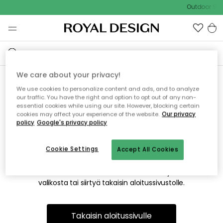
Outdoor Sale
We care about your privacy!
We use cookies to personalize content and ads, and to analyze
Emme valitettavasti löydä
our traffic. You have the right and option to opt out of any non-
essential cookies while using our site. However, blocking certain
etsimääsi sivua
cookies may affect your experience of the website.
Our privacy
policy
Google's privacy policy
Cookie Settings
Accept All Cookies
Tämä voi johtua siitä, että sivua ei enää ole tai siitä, että se
on siirretty muualle. Pahoittelemme tästä mahdollisesti
aiheutunutta häiriötä. Voit kokeilla uudelleen yllä olevasta
valikosta tai siirtyä takaisin aloitussivustolle.
Takaisin aloitussivulle