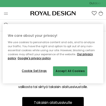
Outdoor Sal
We care about your privacy!
We use cookies to personalize content and ads, and to analyze
Emme valitettavasti löydä
our traffic. You have the right and option to opt out of any non-
essential cookies while using our site. However, blocking certain
etsimääsi sivua
cookies may affect your experience of the website.
Our privacy
policy
Google's privacy policy
Cookie Settings
Accept All Cookies
Tämä voi johtua siitä, että sivua ei enää ole tai siitä, että se
on siirretty muualle. Pahoittelemme tästä mahdollisesti
aiheutunutta häiriötä. Voit kokeilla uudelleen yllä olevasta
valikosta tai siirtyä takaisin aloitussivustolle.
Takaisin aloitussivulle