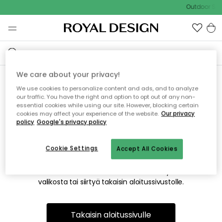
Outdoor Sal
We care about your privacy!
We use cookies to personalize content and ads, and to analyze
Emme valitettavasti löydä
our traffic. You have the right and option to opt out of any non-
essential cookies while using our site. However, blocking certain
etsimääsi sivua
cookies may affect your experience of the website.
Our privacy
policy
Google's privacy policy
Cookie Settings
Accept All Cookies
Tämä voi johtua siitä, että sivua ei enää ole tai siitä, että se
on siirretty muualle. Pahoittelemme tästä mahdollisesti
aiheutunutta häiriötä. Voit kokeilla uudelleen yllä olevasta
valikosta tai siirtyä takaisin aloitussivustolle.
Takaisin aloitussivulle