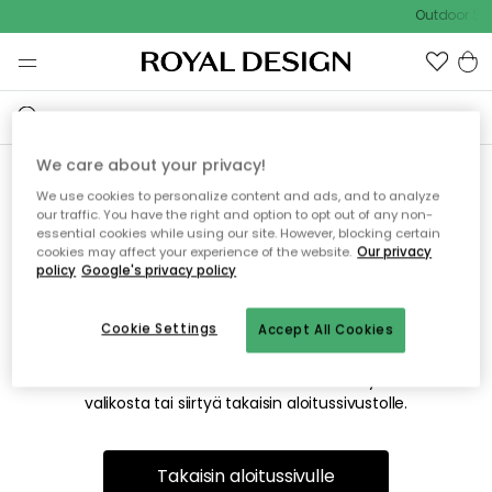
Outdoor Sal
We care about your privacy!
We use cookies to personalize content and ads, and to analyze
Emme valitettavasti löydä
our traffic. You have the right and option to opt out of any non-
essential cookies while using our site. However, blocking certain
etsimääsi sivua
cookies may affect your experience of the website.
Our privacy
policy
Google's privacy policy
Cookie Settings
Accept All Cookies
Tämä voi johtua siitä, että sivua ei enää ole tai siitä, että se
on siirretty muualle. Pahoittelemme tästä mahdollisesti
aiheutunutta häiriötä. Voit kokeilla uudelleen yllä olevasta
valikosta tai siirtyä takaisin aloitussivustolle.
Takaisin aloitussivulle