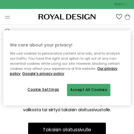
Outdoor Sa
We care about your privacy!
We use cookies to personalize content and ads, and to analyze
Emme valitettavasti löydä
our traffic. You have the right and option to opt out of any non-
essential cookies while using our site. However, blocking certain
etsimääsi sivua
cookies may affect your experience of the website.
Our privacy
policy
Google's privacy policy
Cookie Settings
Accept All Cookies
Tämä voi johtua siitä, että sivua ei enää ole tai siitä, että se
on siirretty muualle. Pahoittelemme tästä mahdollisesti
aiheutunutta häiriötä. Voit kokeilla uudelleen yllä olevasta
valikosta tai siirtyä takaisin aloitussivustolle.
Takaisin aloitussivulle