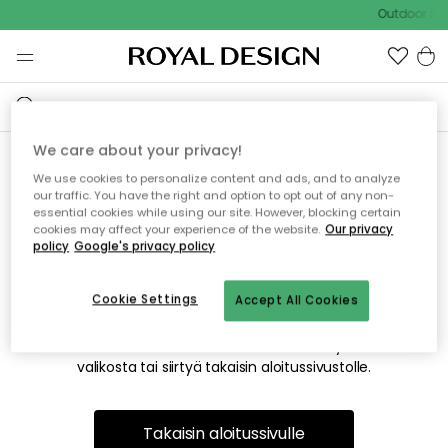
Outdoor Sal
We care about your privacy!
We use cookies to personalize content and ads, and to analyze
Emme valitettavasti löydä
our traffic. You have the right and option to opt out of any non-
essential cookies while using our site. However, blocking certain
etsimääsi sivua
cookies may affect your experience of the website.
Our privacy
policy
Google's privacy policy
Cookie Settings
Accept All Cookies
Tämä voi johtua siitä, että sivua ei enää ole tai siitä, että se
on siirretty muualle. Pahoittelemme tästä mahdollisesti
aiheutunutta häiriötä. Voit kokeilla uudelleen yllä olevasta
valikosta tai siirtyä takaisin aloitussivustolle.
Takaisin aloitussivulle