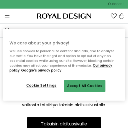
Outdoor Sal
We care about your privacy!
We use cookies to personalize content and ads, and to analyze
Emme valitettavasti löydä
our traffic. You have the right and option to opt out of any non-
essential cookies while using our site. However, blocking certain
etsimääsi sivua
cookies may affect your experience of the website.
Our privacy
policy
Google's privacy policy
Cookie Settings
Accept All Cookies
Tämä voi johtua siitä, että sivua ei enää ole tai siitä, että se
on siirretty muualle. Pahoittelemme tästä mahdollisesti
aiheutunutta häiriötä. Voit kokeilla uudelleen yllä olevasta
valikosta tai siirtyä takaisin aloitussivustolle.
Takaisin aloitussivulle