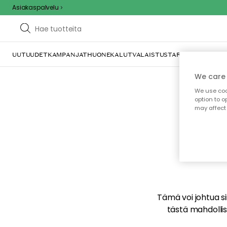
Asiakaspalvelu
UUTUUDET
KAMPANJAT
HUONEKALUT
VALAISTUS
TARJOILU JA KAT
We care 
We use cook
option to o
may affect 
E
Tämä voi johtua sii
tästä mahdollise