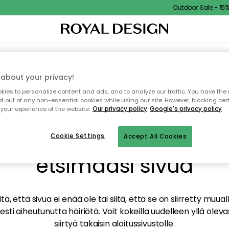
Outdoor Sale - 15% E
TAUS
SISUSTUS
TEKSTIILIT & MATOT
KEITTIÖ
SÄILYTYS
ULKOKALUSTEET
about your privacy!
ies to personalize content and ads, and to analyze our traffic. You have the 
pt out of any non-essential cookies while using our site. However, blocking cer
your experience of the website.
Our privacy policy
Google's privacy policy
mme valitettavasti löy
Cookie Settings
Accept All Cookies
etsimääsi sivua
tä, että sivua ei enää ole tai siitä, että se on siirretty mu
sti aiheutunutta häiriötä. Voit kokeilla uudelleen yllä oleva
siirtyä takaisin aloitussivustolle.