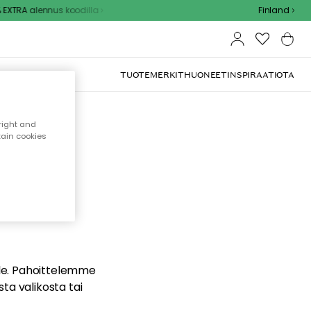
XTRA alennus koodilla
Finland
TUOTEMERKIT
HUONEET
INSPIRAATIOTA
right and
tain cookies
dä
ualle. Pahoittelemme
sta valikosta tai