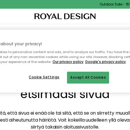
Outdoor Sale - 15% 
TAUS
SISUSTUS
TEKSTIILIT & MATOT
KEITTIÖ
SÄILYTYS
ULKOKALUSTEET
about your privacy!
ies to personalize content and ads, and to analyze our traffic. You have the 
pt out of any non-essential cookies while using our site. However, blocking cer
your experience of the website.
Our privacy policy
Google's privacy policy
mme valitettavasti löy
Cookie Settings
Accept All Cookies
etsimääsi sivua
tä, että sivua ei enää ole tai siitä, että se on siirretty mu
sti aiheutunutta häiriötä. Voit kokeilla uudelleen yllä oleva
siirtyä takaisin aloitussivustolle.