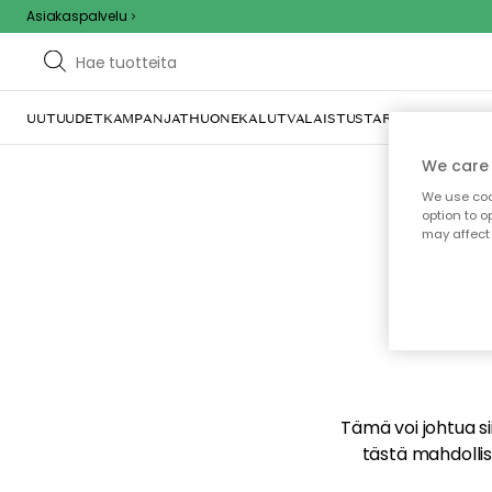
Asiakaspalvelu
UUTUUDET
KAMPANJAT
HUONEKALUT
VALAISTUS
TARJOILU JA KAT
We care 
We use cook
option to o
may affect 
E
Tämä voi johtua sii
tästä mahdollise